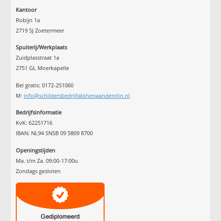
Kantoor
Robijn 1a
2719 SJ Zoetermeer
Spuiterij/Werkplaats
Zuidplasstraat 1a
2751 GL Moerkapelle
Bel gratis: 0172-251060
M:
info@schildersbedrijfalphenaandenrijn.nl
Bedrijfsinformatie
KvK: 62251716
IBAN: NL94 SNSB 09 5809 8700
Openingstijden
Ma. t/m Za. 09:00-17:00u
Zondags gesloten