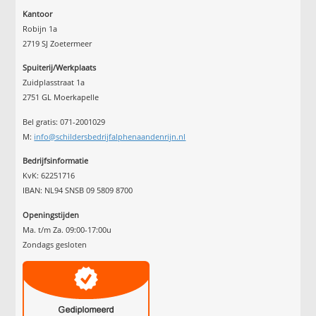
Kantoor
Robijn 1a
2719 SJ Zoetermeer
Spuiterij/Werkplaats
Zuidplasstraat 1a
2751 GL Moerkapelle
Bel gratis: 071-2001029
M:
info@schildersbedrijfalphenaandenrijn.nl
Bedrijfsinformatie
KvK: 62251716
IBAN: NL94 SNSB 09 5809 8700
Openingstijden
Ma. t/m Za. 09:00-17:00u
Zondags gesloten