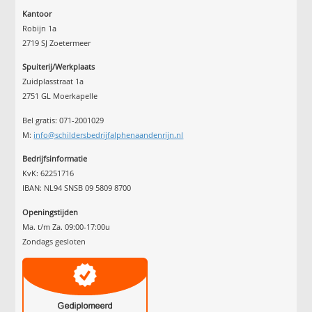
Kantoor
Robijn 1a
2719 SJ Zoetermeer
Spuiterij/Werkplaats
Zuidplasstraat 1a
2751 GL Moerkapelle
Bel gratis: 071-2001029
M:
info@schildersbedrijfalphenaandenrijn.nl
Bedrijfsinformatie
KvK: 62251716
IBAN: NL94 SNSB 09 5809 8700
Openingstijden
Ma. t/m Za. 09:00-17:00u
Zondags gesloten