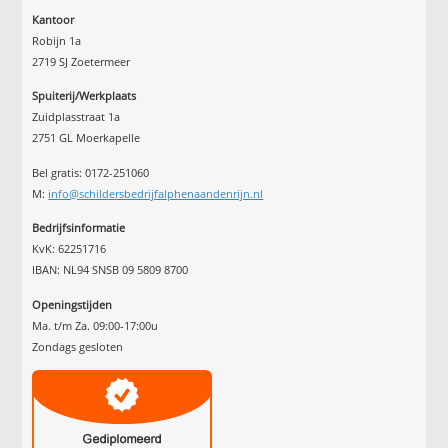
Kantoor
Robijn 1a
2719 SJ Zoetermeer
Spuiterij/Werkplaats
Zuidplasstraat 1a
2751 GL Moerkapelle
Bel gratis: 0172-251060
M:
info@schildersbedrijfalphenaandenrijn.nl
Bedrijfsinformatie
KvK: 62251716
IBAN: NL94 SNSB 09 5809 8700
Openingstijden
Ma. t/m Za. 09:00-17:00u
Zondags gesloten