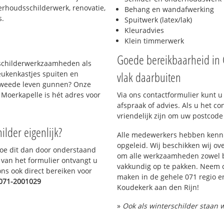
erhoudsschilderwerk, renovatie,
Behang en wandafwerking
s.
Spuitwerk (latex/lak)
Kleuradvies
Klein timmerwerk
Goede bereikbaarheid in
 schilderwerkzaamheden als
vlak daarbuiten
eukenkastjes spuiten en
 tweede leven gunnen? Onze
Moerkapelle is hét adres voor
Via ons contactformulier kunt u
afspraak of advies. Als u het co
vriendelijk zijn om uw postcode
ilder eigenlijk?
Alle medewerkers hebben kenni
opgeleid. Wij beschikken wij o
Doe dit dan door onderstaand
om alle werkzaamheden zowel b
n van het formulier ontvangt u
vakkundig op te pakken. Neem c
ons ook direct bereiken voor
maken in de gehele 071 regio en
071-2001029
Koudekerk aan den Rijn!
»
Ook als winterschilder staan wi