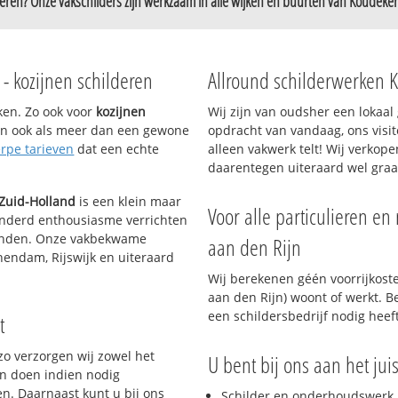
deren? Onze vakschilders zijn werkzaam in alle wijken en buurten van Koudeker
n Rijn
en Rijn-Noord
 - kozijnen schilderen
Allround schilderwerken 
n Rijn-Zuid
n Hoogewaard
rken. Zo ook voor
kozijnen
Wij zijn van oudsher een lokaa
dan ook als meer dan een gewone
opdracht van vandaag, ons visit
rpe tarieven
dat een echte
alleen vakwerk telt! Wij verkop
daarentegen uiteraard wel graa
 Zuid-Holland
is een klein maar
Voor alle particulieren en
inderd enthousiasme verrichten
glanden. Onze vakbekwame
aan den Rijn
hendam, Rijswijk en uiteraard
Wij berekenen géén voorrijkost
aan den Rijn) woont of werkt. B
een schildersbedrijf nodig heeft
t
zo verzorgen wij zowel het
U bent bij ons aan het jui
en doen indien nodig
n. Daarnaast kunt u bij ons
Schilder en onderhoudswerk