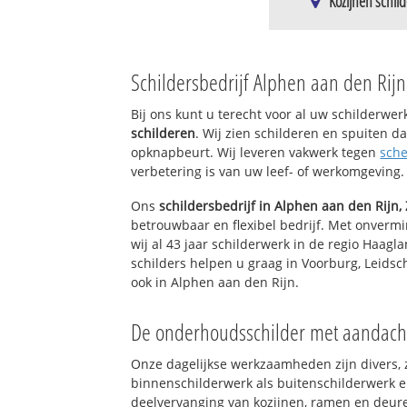
Kozijnen schil
Koudekerk aan de
Koudekerk aan d
Schildersbedrijf Alphen aan den Rijn
Koudekerk aan de
Bedrijventerrei
Bij ons kunt u terecht voor al uw schilderwe
schilderen
. Wij zien schilderen en spuiten 
opknapbeurt. Wij leveren vakwerk tegen
sche
verbetering is van uw leef- of werkomgeving.
Ons
schildersbedrijf in Alphen aan den Rijn,
betrouwbaar en flexibel bedrijf. Met onverm
wij al 43 jaar schilderwerk in de regio Haa
schilders helpen u graag in Voorburg, Leidsc
ook in Alphen aan den Rijn.
De onderhoudsschilder met aandach
Onze dagelijkse werkzaamheden zijn divers, 
binnenschilderwerk als buitenschilderwerk 
deelvervanging van kozijnen, ramen en deure