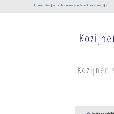
Home
›
Kozijnen schilderen Koudekerk aan den Rijn
Kozijne
Kozijnen 