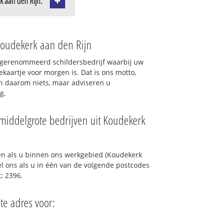
k aan den Rijn:
Koudekerk aan den Rijn
l gerenommeerd schildersbedrijf waarbij uw
ekaartje voor morgen is. Dat is ons motto,
en daarom niets, maar adviseren u
g.
 middelgrote bedrijven uit Koudekerk
en als u binnen ons werkgebied (Koudekerk
el ons als u in één van de volgende postcodes
; 2396.
ste adres voor: