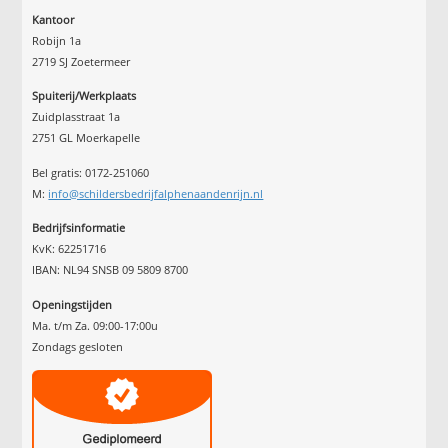
Kantoor
Robijn 1a
2719 SJ Zoetermeer
Spuiterij/Werkplaats
Zuidplasstraat 1a
2751 GL Moerkapelle
Bel gratis: 0172-251060
M:
info@schildersbedrijfalphenaandenrijn.nl
Bedrijfsinformatie
KvK: 62251716
IBAN: NL94 SNSB 09 5809 8700
Openingstijden
Ma. t/m Za. 09:00-17:00u
Zondags gesloten