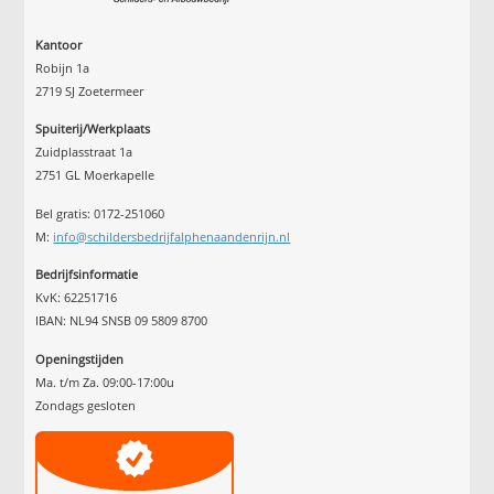
Kantoor
Robijn 1a
2719 SJ Zoetermeer
Spuiterij/Werkplaats
Zuidplasstraat 1a
2751 GL Moerkapelle
Bel gratis: 0172-251060
M:
info@schildersbedrijfalphenaandenrijn.nl
Bedrijfsinformatie
KvK: 62251716
IBAN: NL94 SNSB 09 5809 8700
Openingstijden
Ma. t/m Za. 09:00-17:00u
Zondags gesloten