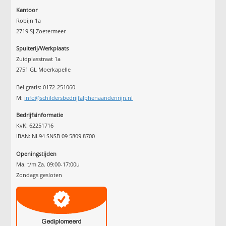
Kantoor
Robijn 1a
2719 SJ Zoetermeer
Spuiterij/Werkplaats
Zuidplasstraat 1a
2751 GL Moerkapelle
Bel gratis: 0172-251060
M:
info@schildersbedrijfalphenaandenrijn.nl
Bedrijfsinformatie
KvK: 62251716
IBAN: NL94 SNSB 09 5809 8700
Openingstijden
Ma. t/m Za. 09:00-17:00u
Zondags gesloten