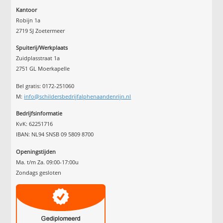
Kantoor
Robijn 1a
2719 SJ Zoetermeer
Spuiterij/Werkplaats
Zuidplasstraat 1a
2751 GL Moerkapelle
Bel gratis: 0172-251060
M:
info@schildersbedrijfalphenaandenrijn.nl
Bedrijfsinformatie
KvK: 62251716
IBAN: NL94 SNSB 09 5809 8700
Openingstijden
Ma. t/m Za. 09:00-17:00u
Zondags gesloten